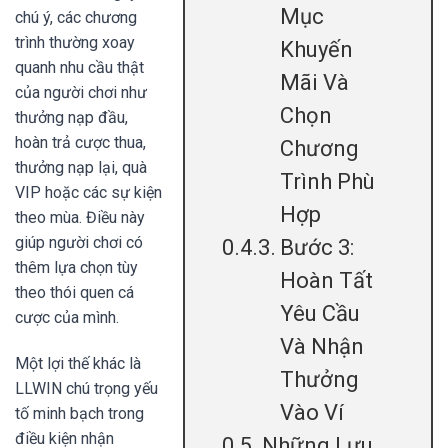
Mục
chú ý, các chương
trình thường xoay
Khuyến
quanh nhu cầu thật
Mãi Và
của người chơi như
Chọn
thưởng nạp đầu,
hoàn trả cược thua,
Chương
thưởng nạp lại, quà
Trình Phù
VIP hoặc các sự kiện
Hợp
theo mùa. Điều này
giúp người chơi có
Bước 3:
thêm lựa chọn tùy
Hoàn Tất
theo thói quen cá
Yêu Cầu
cược của mình.
Và Nhận
Một lợi thế khác là
Thưởng
LLWIN chú trọng yếu
Vào Ví
tố minh bạch trong
điều kiện nhận
Những Lưu