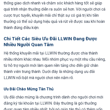
thống giao dịch nhanh và chăm sóc khách hàng tốt sẽ giúp
quá trình nhận thưởng diễn ra suôn sẻ hơn. Với người chơi cá
cược trực tuyến, khuyến mãi chỉ thật sự có giá trị khi tiền
thưởng có thể sử dụng hiệu quả và rút về được sau khi hoàn
thành đúng điều kiện.
Chi Tiết Các Siêu Ưu Đãi LLWIN Đang Được
Nhiều Người Quan Tâm
Hệ thống khuyến mãi tại LLWIN thường được chia thành
nhiều nhóm khác nhau. Mỗi nhóm phục vụ một nhu cầu riêng,
từ hỗ trợ người mới làm quen nền tảng cho đến giữ chân
thành viên trung thành. Dưới đây là những dạng ưu đãi
LLWIN nổi bật mà người chơi nên nắm rõ.
Ưu Đãi Chào Mừng Tân Thủ
Ưu đãi chào mừng là chương trình dành cho người chơi mới
đăng ký tài khoản tại LLWIN. Đây thường là gói thưởng
được quan tâm nhiều nhất, bởi nó giúp tân thủ có thêm vốn