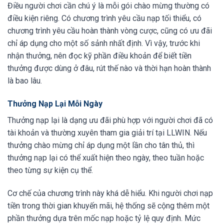
Điều người chơi cần chú ý là mỗi gói chào mừng thường có
điều kiện riêng. Có chương trình yêu cầu nạp tối thiểu, có
chương trình yêu cầu hoàn thành vòng cược, cũng có ưu đãi
chỉ áp dụng cho một số sảnh nhất định. Vì vậy, trước khi
nhận thưởng, nên đọc kỹ phần điều khoản để biết tiền
thưởng được dùng ở đâu, rút thế nào và thời hạn hoàn thành
là bao lâu.
Thưởng Nạp Lại Mỗi Ngày
Thưởng nạp lại là dạng ưu đãi phù hợp với người chơi đã có
tài khoản và thường xuyên tham gia giải trí tại LLWIN. Nếu
thưởng chào mừng chỉ áp dụng một lần cho tân thủ, thì
thưởng nạp lại có thể xuất hiện theo ngày, theo tuần hoặc
theo từng sự kiện cụ thể.
Cơ chế của chương trình này khá dễ hiểu. Khi người chơi nạp
tiền trong thời gian khuyến mãi, hệ thống sẽ cộng thêm một
phần thưởng dựa trên mốc nạp hoặc tỷ lệ quy định. Mức