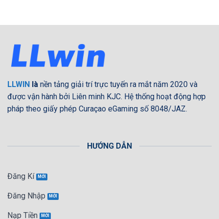
LLWIN
là
nền tảng giải trí trực tuyến ra mắt năm 2020 và
được vận hành bởi Liên minh KJC. Hệ thống hoạt động hợp
pháp theo giấy phép Curaçao eGaming số 8048/JAZ.
HƯỚNG DẪN
Đăng Kí
Đăng Nhập
Nạp Tiền