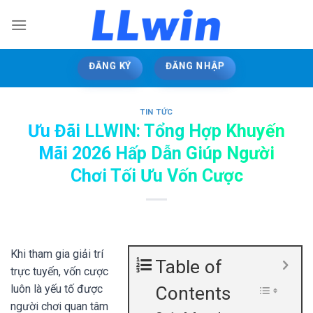
Bỏ
qua
nội
dung
ĐĂNG KÝ
ĐĂNG NHẬP
TIN TỨC
Ưu Đãi LLWIN: Tổng Hợp Khuyến
Mãi 2026 Hấp Dẫn Giúp Người
Chơi Tối Ưu Vốn Cược
Khi tham gia giải trí
Table of
trực tuyến, vốn cược
luôn là yếu tố được
Contents
người chơi quan tâm