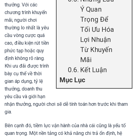
thưởng. Với các
Ý Quan
chương trình khuyến
Trọng Để
mãi, người chơi
thường lo nhất là yêu
Tối Ưu Hóa
cầu vòng cược quá
Lợi Nhuận
cao, điều kiện rút tiền
Từ Khuyến
phức tạp hoặc quy
định không rõ ràng.
Mãi
Khi ưu đãi được trình
Kết Luận
bày cụ thể về thời
Mục Lục
gian áp dụng, tỷ lệ
thưởng, doanh thu
yêu cầu và giới hạn
nhận thưởng, người chơi sẽ dễ tính toán hơn trước khi tham
gia.
Bên cạnh đó, tiềm lực vận hành của nhà cái cũng là yếu tố
quan trọng. Một nền tảng có khả năng chi trả ổn định, hệ